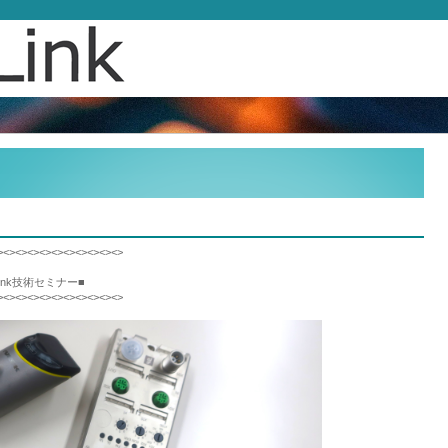
><><><><><><><><><><>
Link技術セミナー■
><><><><><><><><><><>