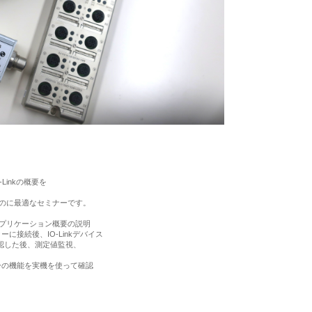
Linkの概要を
するのに最適なセミナーです。
、アプリケーション概要の説明
ターに接続後、IO-Linkデバイス
認した後、測定値監視、
ターの機能を実機を使って確認
セミナー情報
技術情報
ニュース
メンバー紹