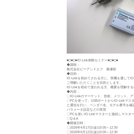
■□■□■IO-Link体験セミナー■□■□■
◆講師：
株式会社ピーアンドエフ 廣瀬様
◆目的：
IO-Linkを初めてさわる方に、実機を通してIO-
ご理解いただくことを目的とします。
IO-Linkを初めて使われる方、概要を理解
◆内容：
〇IO-Linkのマーケット、技術、メリット
〇PCを使って、USBポートからIO-Linkマス
と通信を行い、ベンダー名、モデル番号を確
パラメータ設定などの実習
〇PCを使いIO-Linkマスターと接続しマス
〇Q＆A
◆開催日時：
〇2026年4月17日(金)10:00～12:30
トップページ
IO-Linkとは
〇2026年6月12日(金)10:00～12:30