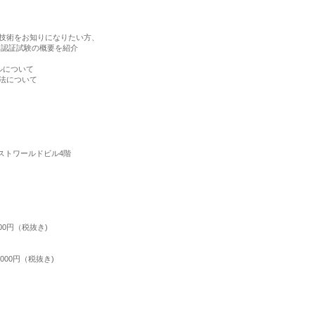
詳細技術をお知りになりたい方、
コル、認証試験の概要を紹介
イルについて
方法について
ウエストワールドビル4階
000円（税抜き)
,000円（税抜き)