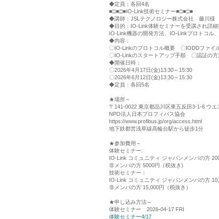
◆定員：各回4名
■□■□■IO-Link技術セミナー■□■□■
◆講師：JSLテクノロジー株式会社 藤川様
◆目的：IO-Link体験セミナーを受講され
IO-Link機器の開発方法、IO-Linkプロト
◆内容：
〇IO-Linkのプロトコル概要 〇IODDファ
〇IO-Linkのスタートアップ手順 〇認証の
◆開催日時：
〇2026年4月17日(金)13:30～15:30
〇2026年6月12日(金)13:30～15:30
◆定員：各回5名
★場所～
〒141-0022 東京都品川区東五反田3-1-6 
NPO法人日本プロフィバス協会
https://www.profibus.jp/org/access.html
地下鉄都営浅草線高輪台駅から徒歩1分
★参加費用～
体験セミナー:
IO-Link コミュニティ ジャパンメンバの方 2
非メンバの方 5000円（税抜き)
技術セミナー：
IO-Link コミュニティ ジャパンメンバの方 10
非メンバの方 15,000円（税抜き）
★申し込み方法～
体験セミナー 2026-04-17 FRI
体験セミナー4/17